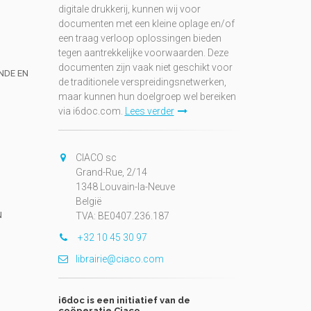
digitale drukkerij, kunnen wij voor
documenten met een kleine oplage en/of
een traag verloop oplossingen bieden
tegen aantrekkelijke voorwaarden. Deze
documenten zijn vaak niet geschikt voor
UNDE EN
de traditionele verspreidingsnetwerken,
maar kunnen hun doelgroep wel bereiken
via i6doc.com.
Lees verder
CIACO sc
Grand-Rue, 2/14
1348 Louvain-la-Neuve
België
N
TVA: BE0407.236.187
+32 10 45 30 97
librairie@ciaco.com
i6doc is een initiatief van de
coöperatie Ciaco