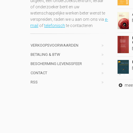
uitgeeft, een onderzoekscentrum, leraar
of onderzoeker bent en uw
wetenschappelijke werken beter wenst te
verspreiden, raden we u aan om ons via
e-
mail
of
telefonisch
te contacteren
VERKOOPSVOORWAARDEN
BETALING & BTW
BESCHERMING LEVENSSFEER
CONTACT
RSS
meer 