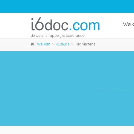
Wel
de wetenshappelijke boekhandel
Welkom
Auteurs
Piet Mertens