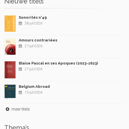
Nieuwe titels
Sonorités n°49
28-jul-2026
Amours contrariées
27-jul-2026
Blaise Pascal en ses époques (2023-1623)
27-jul-2026
Belgium Abroad
15-jul-2026
meer titels
Thema’s