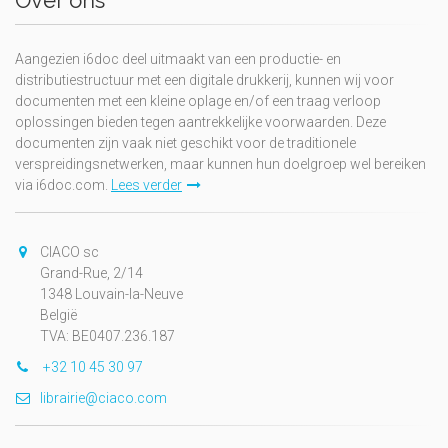
Over ons
Aangezien i6doc deel uitmaakt van een productie- en
distributiestructuur met een digitale drukkerij, kunnen wij voor
documenten met een kleine oplage en/of een traag verloop
oplossingen bieden tegen aantrekkelijke voorwaarden. Deze
documenten zijn vaak niet geschikt voor de traditionele
verspreidingsnetwerken, maar kunnen hun doelgroep wel bereiken
via i6doc.com.
Lees verder
CIACO sc
Grand-Rue, 2/14
1348 Louvain-la-Neuve
België
TVA: BE0407.236.187
+32 10 45 30 97
librairie@ciaco.com