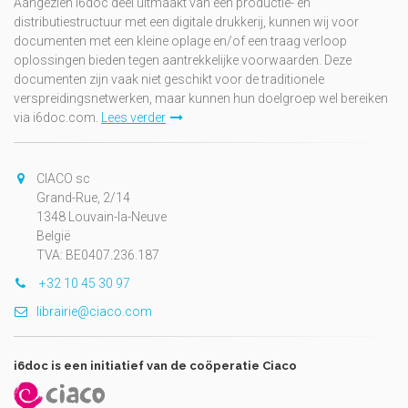
Aangezien i6doc deel uitmaakt van een productie- en
distributiestructuur met een digitale drukkerij, kunnen wij voor
documenten met een kleine oplage en/of een traag verloop
oplossingen bieden tegen aantrekkelijke voorwaarden. Deze
documenten zijn vaak niet geschikt voor de traditionele
verspreidingsnetwerken, maar kunnen hun doelgroep wel bereiken
via i6doc.com.
Lees verder
CIACO sc
Grand-Rue, 2/14
1348 Louvain-la-Neuve
België
TVA: BE0407.236.187
+32 10 45 30 97
librairie@ciaco.com
i6doc is een initiatief van de coöperatie Ciaco