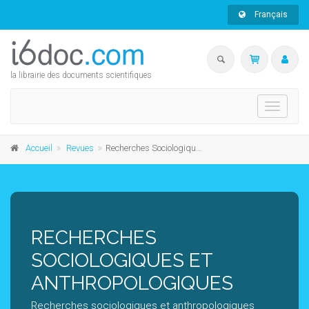
Français
la librairie des documents scientifiques
Toggle
navigati
Accueil
Revues
Recherches Sociologiques et Anthropologiques
RECHERCHES
SOCIOLOGIQUES ET
ANTHROPOLOGIQUES
Recherches sociologiques et anthropologiques