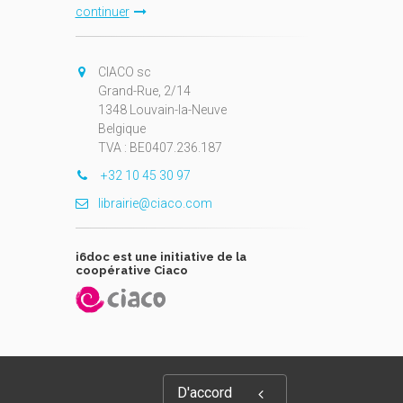
continuer
CIACO sc
Grand-Rue, 2/14
1348 Louvain-la-Neuve
Belgique
TVA : BE0407.236.187
+32 10 45 30 97
librairie@ciaco.com
i6doc est une initiative de la
coopérative Ciaco
D'accord