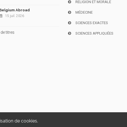
RELIGION ET MORALE
Belgium Abroad
MÉDECINE
15 juil. 2026
SCIENCES EXACTES
de titres
SCIENCES APPLIQUÉES
isation de cookies.
Copyright © 2026, i6doc. Powered by
GiantChair
. All Rights Reserved