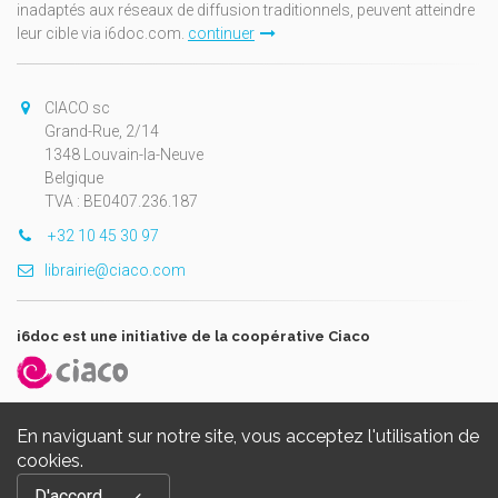
inadaptés aux réseaux de diffusion traditionnels, peuvent atteindre
leur cible via i6doc.com.
continuer
CIACO sc
Grand-Rue, 2/14
1348 Louvain-la-Neuve
Belgique
TVA : BE0407.236.187
+32 10 45 30 97
librairie@ciaco.com
i6doc est une initiative de la coopérative Ciaco
En naviguant sur notre site, vous acceptez l'utilisation de
cookies.
Copyright © 2026, i6doc. Powered by
GiantChair
. All Rights
D'accord