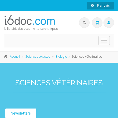
Français
la librairie des documents scientifiques
Toggle
navigati
Accueil
Sciences exactes
Biologie
Sciences vétérinaires
SCIENCES VÉTÉRINAIRES
Newsletters