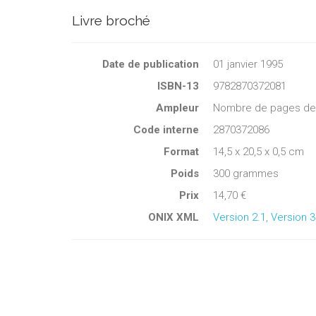
Livre broché
Date de publication
01 janvier 1995
ISBN-13
9782870372081
Ampleur
Nombre de pages de c
Code interne
2870372086
Format
14,5 x 20,5 x 0,5 cm
Poids
300 grammes
Prix
14,70 €
ONIX XML
Version 2.1
,
Version 3