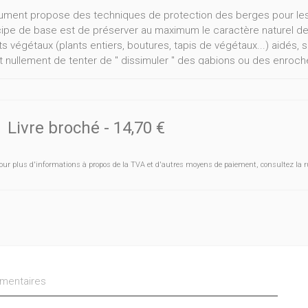
ment propose des techniques de protection des berges pour les s
cipe de base est de préserver au maximum le caractère naturel des
 végétaux (plants entiers, boutures, tapis de végétaux...) aidés, s'il 
t nullement de tenter de " dissimuler " des gabions ou des enrochem
 fixant du système racinaire de certaines plantes.Gestionnaires des
onnement, pêcheurs, enseignants pourront puiser dans ce docume
ion accrue de nos cours d'eau.
Livre broché
-
14,70 €
our plus d'informations à propos de la TVA et d'autres moyens de paiement, consultez la r
entaires