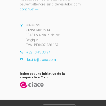
peuvent atteindre leur cible via i6doc.com.
continuer
CIACO sc
Grand-Rue, 2/14
1348 Louvain-la-Neuve
Belgique
TVA : BE0407.236.187
+32 10 45 30 97
librairie@ciaco.com
i6doc est une initiative de la
coopérative Ciaco