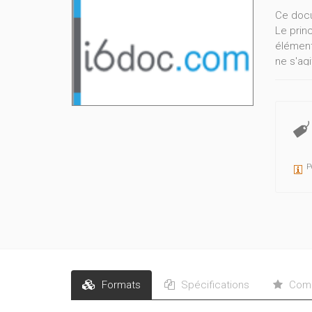
Ce docu
Le prin
éléments
ne s'agi
pouvoir
l'envir
protect
P
Formats
Spécifications
Comm