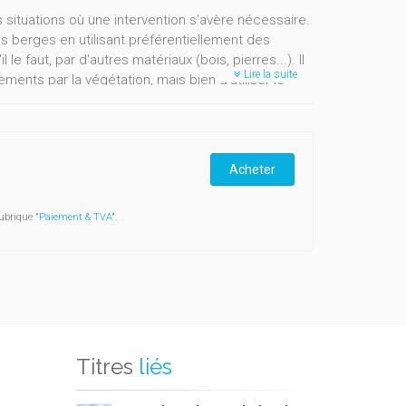
ituations où une intervention s'avère nécessaire.
 berges en utilisant préférentiellement des
le faut, par d'autres matériaux (bois, pierres...). Il
Lire la suite
ents par la végétation, mais bien d'utiliser le
 cpirs d'eau, riverains, associations de défense de
nt les éléments nécessaires pour prôner une
Acheter
ubrique "
Paiement & TVA
".
Titres
liés