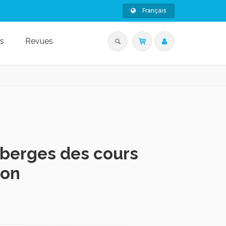
Français
s
Revues
berges des cours
ion