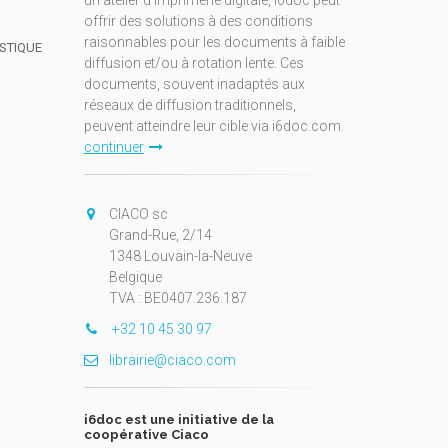
un atelier d'imprimerie digitale, i6doc peut
offrir des solutions à des conditions
raisonnables pour les documents à faible
ISTIQUE
diffusion et/ou à rotation lente. Ces
documents, souvent inadaptés aux
réseaux de diffusion traditionnels,
peuvent atteindre leur cible via i6doc.com.
continuer
CIACO sc
Grand-Rue, 2/14
1348 Louvain-la-Neuve
Belgique
TVA : BE0407.236.187
+32 10 45 30 97
librairie@ciaco.com
i6doc est une initiative de la
coopérative Ciaco