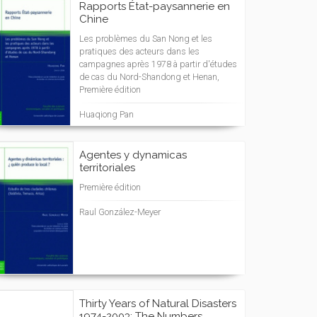
Rapports État-paysannerie en
Chine
Les problèmes du San Nong et les
pratiques des acteurs dans les
campagnes après 1978 à partir d'études
de cas du Nord-Shandong et Henan,
Première édition
Huaqiong Pan
Agentes y dynamicas
territoriales
Première édition
Raul González-Meyer
Thirty Years of Natural Disasters
1974-2003: The Numbers