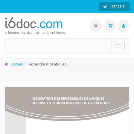
Français
la librairie des documents scientifiques
Toggle
navigati
Accueil
Recherche et pratiques pédagogiques en langues de spécialité L'enseignement de la grammaire LANSAD