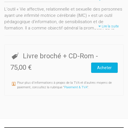
L'outil « Vie affective, relationnelle et sexuelle des personnes
ayant une infirmité motrice cérébrale (IMC) » est un outil
pédagogique d'information, de sensibilisation et de
Lire la suite
formation. Il a comme objectif général la promotion de la
santé affective, relationnelle et sexuelle des personnes IMC.
Quatre DVD-rom sont proposés destinés respectivement aux
enfants, aux adolescents et aux adultes IMC, ainsi qu'aux
proches et professionnels. Le livret d'accompagnement
Livre broché + CD-Rom
-
permet de mieux comprendre et utiliser les 4 DVD-rom et
propose des informations théoriques supplémentaires.
75,00 €
Acheter
Les DVD-rom sont constitués essentiellement de
témoignages de personnes ayant elles-mêmes une infirmité
Pour plus d'informations à propos de la TVA et d'autres moyens de
motrice cérébrale, de proches et de professionnels. Les
paiement, consultez la rubrique "
Paiement & TVA
".
thèmes abordés sont très nombreux: estime de soi,
connaissance du corps, relations avec les parents, relations
amoureuses, vie sexuelle en institution, parentalité,
prostitution, rôle des professionnels, etc.
Les DVD-rom destinés aux adolescents et aux adultes