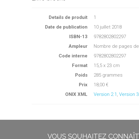
Details de produit
1
Date de publication
10 juillet 2018
ISBN-13
9782802802297
Ampleur
Nombre de pages de c
Code interne
9782802802297
Format
15,5 x 23 cm
Poids
285 grammes
Prix
18,00 €
ONIX XML
Version 2.1
,
Version 3
VOUS SOUHAITEZ CONNAÎTR