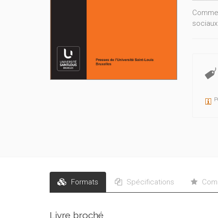
Comment
sociaux
P
Formats
Spécifications
Comm
Livre broché