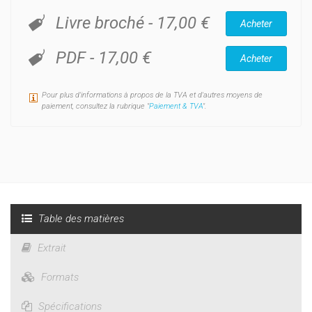
Livre broché
-
17,00 €
Acheter
PDF
-
17,00 €
Acheter
Pour plus d'informations à propos de la TVA et d'autres moyens de
paiement, consultez la rubrique "
Paiement & TVA
".
Table des matières
Extrait
Formats
Spécifications