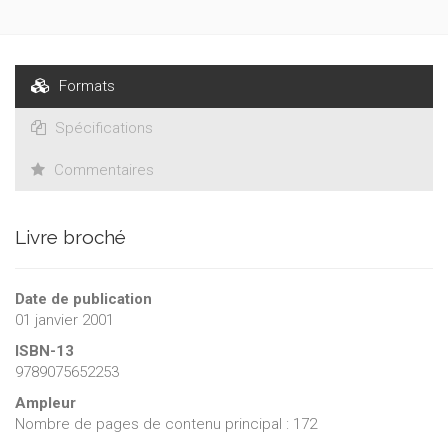
Formats
Spécifications
Commentaires
Livre broché
Date de publication
01 janvier 2001
ISBN-13
9789075652253
Ampleur
Nombre de pages de contenu principal : 172