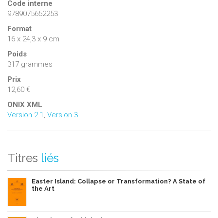
Code interne
9789075652253
Format
16 x 24,3 x 9 cm
Poids
317 grammes
Prix
12,60 €
ONIX XML
Version 2.1
,
Version 3
Titres
liés
Easter Island: Collapse or Transformation? A State of
the Art