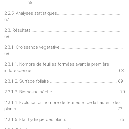
................... 65
2.2.5. Analyses statistiques.........................................................
67
2.3. Résultats................................................................................
68
2.3.1. Croissance végétative.......................................................
68
2.3.1.1. Nombre de feuilles formées avant la première
inflorescence........................................................................... 68
2.3.1.2. Surface foliaire .......................................................... 69
2.3.1.3. Biomasse sèche.......................................................... 70
2.3.1.4. Evolution du nombre de feuilles et de la hauteur des
plants ...................................................................................... 73
2.3.1.5. Etat hydrique des plants ............................................ 76