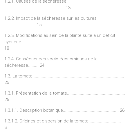
1.2.1. Causes de la sécheresse
.................................................... 13
1.2.2. Impact de la sécheresse sur les cultures
........................... 15
1.2.3. Modifications au sein de la plante suite à un déficit
hydrique......................................................................................
18
1.2.4. Conséquences socio-économiques de la
sécheresse......... 24
1.3. La tomate ..............................................................................
26
1.3.1. Présentation de la tomate..................................................
26
1.3.1.1. Description botanique................................................ 26
1.3.1.2. Origines et dispersion de la tomate ...........................
31