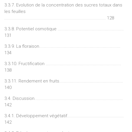
3.3.7. Evolution de la concentration des sucres totaux dans
les feuilles
...................................................................................... 128
3.3.8. Potentiel osmotique ........................................................
131
3.3.9. La floraison.....................................................................
134
3.3.10. Fructification ................................................................
138
3.3.11. Rendement en fruits......................................................
140
3.4. Discussion...........................................................................
142
3.4.1. Développement végétatif................................................
142