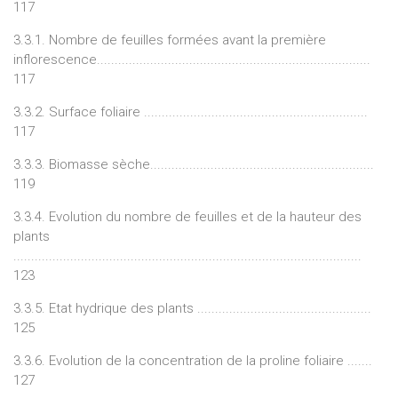
117
3.3.1. Nombre de feuilles formées avant la première
inflorescence.............................................................................
117
3.3.2. Surface foliaire ...............................................................
117
3.3.3. Biomasse sèche...............................................................
119
3.3.4. Evolution du nombre de feuilles et de la hauteur des
plants
..................................................................................................
123
3.3.5. Etat hydrique des plants .................................................
125
3.3.6. Evolution de la concentration de la proline foliaire .......
127