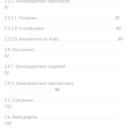
2.3.2. Développement reproductif..............................................
81
2.3.2.1. Floraison.................................................................... 81
2.3.2.2. Fructification ............................................................. 85
2.3.2.3. Rendement en fruits................................................... 89
2.4. Discussion.............................................................................
92
2.4.1. Développement végétatif..................................................
92
2.4.2. Développement reproducteur
........................................... 98
2.5. Conclusion ..........................................................................
102
2.6. Bibliographie.......................................................................
104