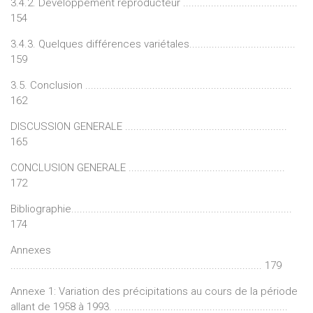
3.4.2. Développement reproducteur .........................................
154
3.4.3. Quelques différences variétales......................................
159
3.5. Conclusion ..........................................................................
162
DISCUSSION GENERALE ..........................................................
165
CONCLUSION GENERALE ........................................................
172
Bibliographie...............................................................................
174
Annexes
.......................................................................................... 179
Annexe 1: Variation des précipitations au cours de la période
allant de 1958 à 1993. ..............................................................