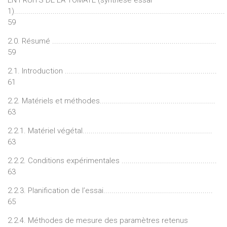
1)........................................................................................................
59
2.0. Résumé .................................................................................
59
2.1. Introduction ...........................................................................
61
2.2. Matériels et méthodes.........................................................
63
2.2.1. Matériel végétal................................................................
63
2.2.2. Conditions expérimentales ...............................................
63
2.2.3. Planification de l’essai......................................................
65
2.2.4. Méthodes de mesure des paramètres retenus