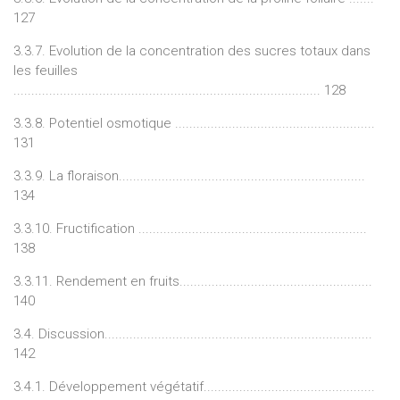
127
3.3.7. Evolution de la concentration des sucres totaux dans
les feuilles
...................................................................................... 128
3.3.8. Potentiel osmotique ........................................................
131
3.3.9. La floraison.....................................................................
134
3.3.10. Fructification ................................................................
138
3.3.11. Rendement en fruits......................................................
140
3.4. Discussion...........................................................................
142
3.4.1. Développement végétatif................................................