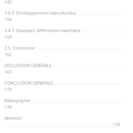
142
3.4.2. Développement reproducteur .........................................
154
3.4.3. Quelques différences variétales......................................
159
3.5. Conclusion ..........................................................................
162
DISCUSSION GENERALE ..........................................................
165
CONCLUSION GENERALE ........................................................
172
Bibliographie...............................................................................
174
Annexes
.......................................................................................... 179