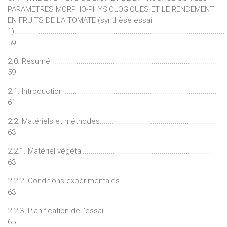
PARAMETRES MORPHO-PHYSIOLOGIQUES ET LE RENDEMENT
EN FRUITS DE LA TOMATE (synthèse essai
1)........................................................................................................
59
2.0. Résumé .................................................................................
59
2.1. Introduction ...........................................................................
61
2.2. Matériels et méthodes.........................................................
63
2.2.1. Matériel végétal................................................................
63
2.2.2. Conditions expérimentales ...............................................
63
2.2.3. Planification de l’essai......................................................
65