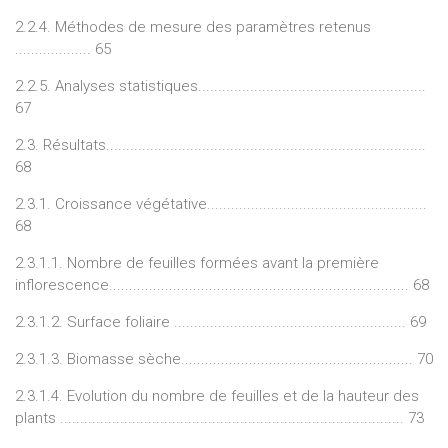
2.2.4. Méthodes de mesure des paramètres retenus
................... 65
2.2.5. Analyses statistiques.........................................................
67
2.3. Résultats................................................................................
68
2.3.1. Croissance végétative.......................................................
68
2.3.1.1. Nombre de feuilles formées avant la première
inflorescence........................................................................... 68
2.3.1.2. Surface foliaire .......................................................... 69
2.3.1.3. Biomasse sèche.......................................................... 70
2.3.1.4. Evolution du nombre de feuilles et de la hauteur des
plants ...................................................................................... 73