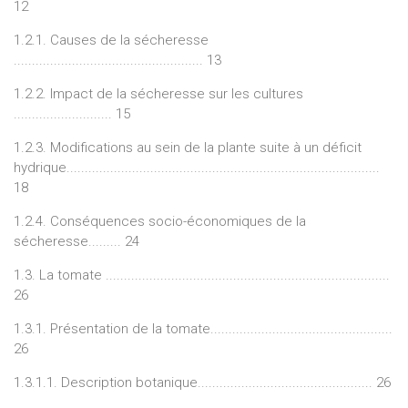
12
1.2.1. Causes de la sécheresse
.................................................... 13
1.2.2. Impact de la sécheresse sur les cultures
........................... 15
1.2.3. Modifications au sein de la plante suite à un déficit
hydrique......................................................................................
18
1.2.4. Conséquences socio-économiques de la
sécheresse......... 24
1.3. La tomate ..............................................................................
26
1.3.1. Présentation de la tomate..................................................
26
1.3.1.1. Description botanique................................................ 26