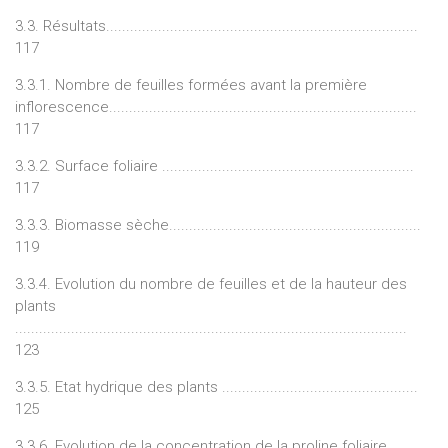
3.3. Résultats..............................................................................
117
3.3.1. Nombre de feuilles formées avant la première
inflorescence.............................................................................
117
3.3.2. Surface foliaire ...............................................................
117
3.3.3. Biomasse sèche...............................................................
119
3.3.4. Evolution du nombre de feuilles et de la hauteur des
plants
..................................................................................................
123
3.3.5. Etat hydrique des plants .................................................
125
3.3.6. Evolution de la concentration de la proline foliaire .......