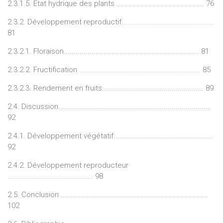
2.3.1.5. Etat hydrique des plants ............................................ 76
2.3.2. Développement reproductif..............................................
81
2.3.2.1. Floraison.................................................................... 81
2.3.2.2. Fructification ............................................................. 85
2.3.2.3. Rendement en fruits................................................... 89
2.4. Discussion.............................................................................
92
2.4.1. Développement végétatif..................................................
92
2.4.2. Développement reproducteur
........................................... 98
2.5. Conclusion ..........................................................................
102