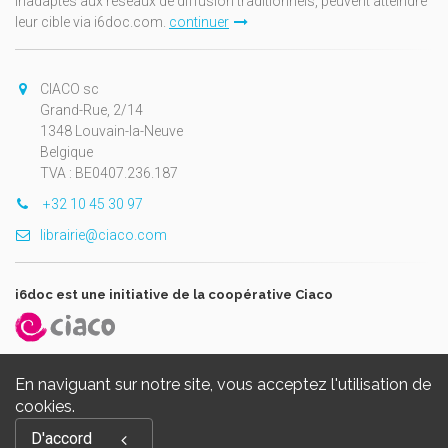
inadaptés aux réseaux de diffusion traditionnels, peuvent atteindre
leur cible via i6doc.com.
continuer
CIACO sc
Grand-Rue, 2/14
1348 Louvain-la-Neuve
Belgique
TVA : BE0407.236.187
+32 10 45 30 97
librairie@ciaco.com
i6doc est une initiative de la coopérative Ciaco
En naviguant sur notre site, vous acceptez l'utilisation de
cookies.
Copyright © 2026, i6doc. Powered by
GiantChair
. All Rights
D'accord
Reserved