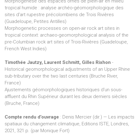
Morphogenèse des espaces ornés de plein-air en milieu
tropical humide : analyse archéo-géomorphologique des
sites d'art rupestre précolombiens de Trois Rivières
(Guadeloupe, Petites Antilles)
Morphogenetic processes on open-air rock art sites in
tropical context: archaeo-geomorphological analysis of the
pre-Columbian rock art sites of Trois-Rivières (Guadeloupe,
French West Indies)
Timothée Jautzy, Laurent Schmitt, Gilles Rixhon
-
Historical geomorphological adjustments of an Upper Rhine
sub-tributary over the two last centuries (Bruche River,
France)
Ajustements géomorphologiques historiques d'un sous-
affluent du Rhin Supérieur durant les deux derniers siècles
(Bruche, France)
Compte rendu d’ouvrage
: Denis Mercier (dir.) — Les impacts
spatiaux du changement climatique, Editions ISTE, Londres,
2021, 321 p. (par Monique Fort)