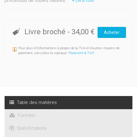
processus de toutes natures.
Lire la suite
Livre broché
-
34,00 €
Acheter
Pour plus d'informations à propos de la TVA et d'autres moyens de
paiement, consultez la rubrique "
Paiement & TVA
".
Table des matières
Formats
Spécifications