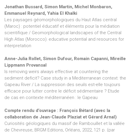
Jonathan Bussard, Simon Martin, Michel Monbaron,
Emmanuel Reynard, Yahia El Khalki
Les paysages géomorphologiques du Haut Atlas central
(Maroc) : potentiel éducatif et éléments pour la médiation
scientifique / Geomorphological landscapes of the Central
High Atlas (Morocco): educative potential and resources for
interpretation
Anne-Julia Rollet, Simon Dufour, Romain Capanni, Mireille
Lippmann Provansal
Is removing weirs always effective at countering the
sediment deficit? Case study in a Mediterranean context: the
Gapeau River / La suppression des seuils est-elle toujours
efficace pour lutter contre le déficit sédimentaire ? Etude
de cas en contexte méditerranéen : le Gapeau
Compte rendu d’ouvrage : François Bétard (avec la
collaboration de Jean-Claude Plaziat et Gérard Arnal)
Curiosités géologiques du massif de Rambouillet et la vallée
de Chevreuse, BRGM Editions, Orléans, 2022, 121 p. (par