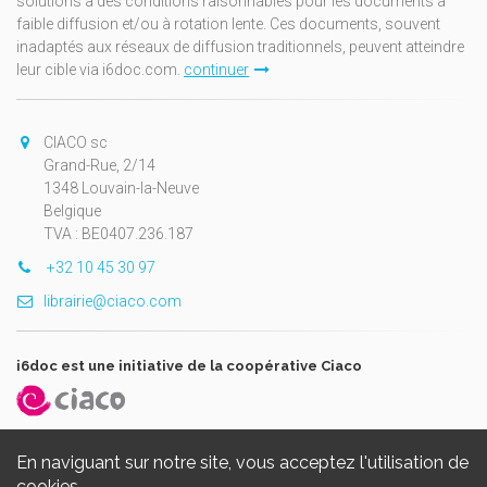
solutions à des conditions raisonnables pour les documents à
faible diffusion et/ou à rotation lente. Ces documents, souvent
inadaptés aux réseaux de diffusion traditionnels, peuvent atteindre
leur cible via i6doc.com.
continuer
CIACO sc
Grand-Rue, 2/14
1348 Louvain-la-Neuve
Belgique
TVA : BE0407.236.187
+32 10 45 30 97
librairie@ciaco.com
i6doc est une initiative de la coopérative Ciaco
En naviguant sur notre site, vous acceptez l'utilisation de
cookies.