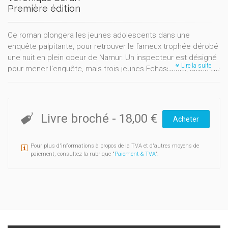
Première édition
Ce roman plongera les jeunes adolescents dans une
enquête palpitante, pour retrouver le fameux trophée dérobé
une nuit en plein coeur de Namur. Un inspecteur est désigné
Lire la suite
pour mener l'enquête, mais trois jeunes Echasseurs, aidés de
leur instituteur, vont faire leurs propres recherches pour
retrouver les coupables. Tout au long de l'enquête policière,
le lecteur découvrira l'histoire d'un folklore namurois riche en
couleurs et en surprises, qui peuvent même s'avérer
Livre broché
-
18,00 €
Acheter
gourmandes.
Quelques recettes citées dans l'histoire sont expliquées à la
Pour plus d'informations à propos de la TVA et d'autres moyens de
fin du roman, ainsi qu'une présentation des principaux
paiement, consultez la rubrique "
Paiement & TVA
".
groupes folkloriques namurois. Le tout est richement illustré
par des dessins originaux de Véronique Seran.
Thierry Stasiuk, de Suarlée, est chef de cuisine à Bruxelles. Il
est aussi engagé dans la défense de l'alimentation saine
auprès des jeunes. Il se passionne pour le folklore de sa ville