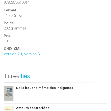
9782875510914
Format
14,7 x 21 cm
Poids
202 grammes
Prix
18,00 €
ONIX XML
Version 2.1
,
Version 3
Titres
liés
De la bouche même des indigènes
Amours contrariées