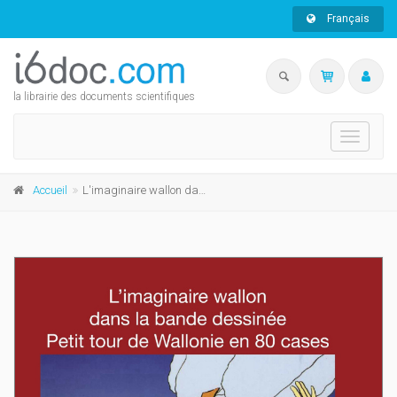
Français
la librairie des documents scientifiques
Toggle
navigati
Accueil
L'imaginaire wallon dans la bande dessinée