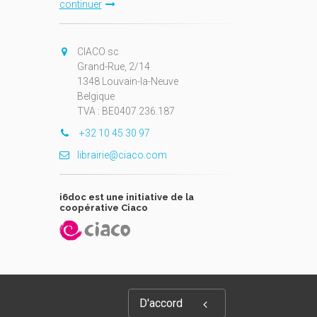
continuer
CIACO sc
Grand-Rue, 2/14
1348 Louvain-la-Neuve
Belgique
TVA : BE0407.236.187
+32 10 45 30 97
librairie@ciaco.com
i6doc est une initiative de la
coopérative Ciaco
D'accord