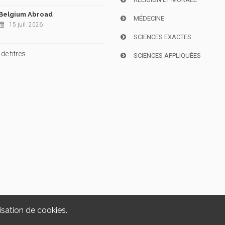
Belgium Abroad
MÉDECINE
15 juil. 2026
SCIENCES EXACTES
de titres
SCIENCES APPLIQUÉES
isation de cookies.
Copyright © 2026, i6doc. Powered by
GiantChair
. All Rights Reserved