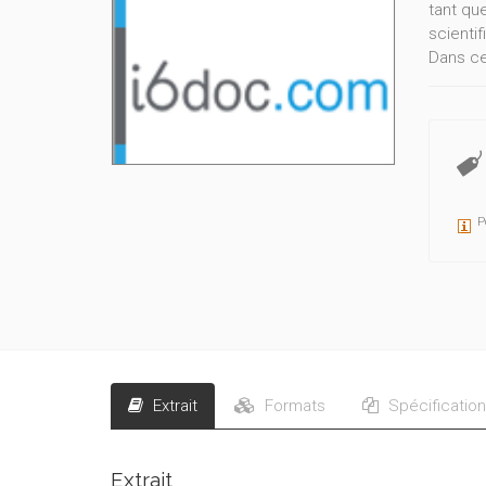
tant que
scienti
Dans ce
traitem
les biot
respect
pertine
P
Extrait
Formats
Spécificatio
Extrait