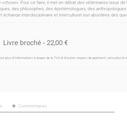
 «chose». Pour ce faire, il met en débat des vétérinaires issus de l
fiques, des philosophes, des épistémologues, des anthropologues 
t échange interdisciplinaire et interculturel son abordées des qu
ent des animaux de compagnie et de rente, de l'éthique de la médeci
echnologies et de la brevetabilité du vivant, de l'étrangeté et de l'
ive de l'être humain et de l'animal dans la communauté des vivants,
nce des modèles utilisés en éthologie.
Livre broché
-
22,00 €
our plus d'informations à propos de la TVA et d'autres moyens de paiement, consultez la r
ns
Commentaires