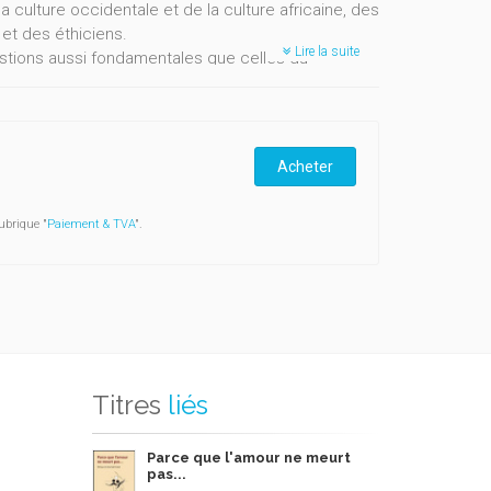
a culture occidentale et de la culture africaine, des
et des éthiciens.
Lire la suite
estions aussi fondamentales que celles du
ne vétérinaire, de la propriété intellectuelle dans
altérité animale, des xénogreffes, de la place
 des alternatives à l'expérimentation animale, de la
Acheter
ubrique "
Paiement & TVA
".
Titres
liés
Parce que l'amour ne meurt
pas...