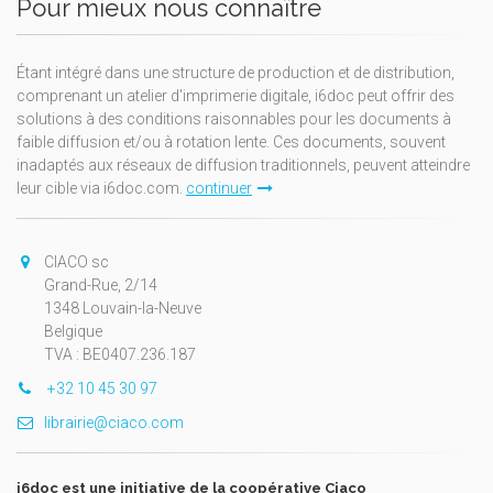
Pour mieux nous connaître
Étant intégré dans une structure de production et de distribution,
comprenant un atelier d'imprimerie digitale, i6doc peut offrir des
solutions à des conditions raisonnables pour les documents à
faible diffusion et/ou à rotation lente. Ces documents, souvent
inadaptés aux réseaux de diffusion traditionnels, peuvent atteindre
leur cible via i6doc.com.
continuer
CIACO sc
Grand-Rue, 2/14
1348 Louvain-la-Neuve
Belgique
TVA : BE0407.236.187
+32 10 45 30 97
librairie@ciaco.com
i6doc est une initiative de la coopérative Ciaco