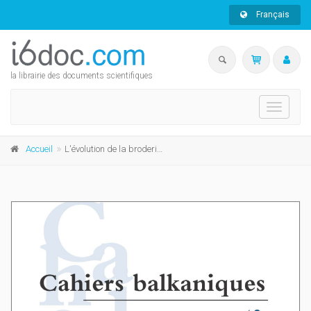
Français
la librairie des documents scientifiques
Toggle
navigati
Accueil
L'évolution de la broderie de tradition byzantine en Méditerranée orientale et dans le monde slave (1200-1800)