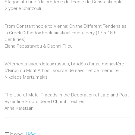
Stagon attribué à la broderie de l’École de Constantinople
Glycérie Chatzouli
From Constantinople to Vienna: On the Different Tendensies
in Greek Orthodox Ecclesiastical Embroidery (17th‑18th
Centuries)
Elena Papastavrou & Daphni Filiou
Vêtements sacerdotaux russes, brodés d’or au monastère
d’Iviron du Mont Athos : source de savoir et de mémoire
Nikolaos Mertzimekis
The Use of Metal Threads in the Decoration of Late and Post-
Byzantine Embroidered Church Textiles
Anna Karatzani
Titres
liés