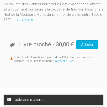
Ce volume des Cahiers balkaniques est exceptionnellement
et uniquement consacré à la broderie de tradition byzantine à
l'Est de la Méditerranée et dans le monde slave, entre 1200 et
1800.
Lire la suite
Livre broché
-
30,00 €
Acheter
Pour plus d'informations à propos de la TVA et d'autres moyens de
paiement, consultez la rubrique "
Paiement & TVA
".
Table des matières