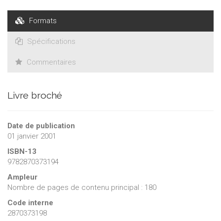
Formats
Spécifications
Commentaires
Livre broché
Date de publication
01 janvier 2001
ISBN-13
9782870373194
Ampleur
Nombre de pages de contenu principal : 180
Code interne
2870373198