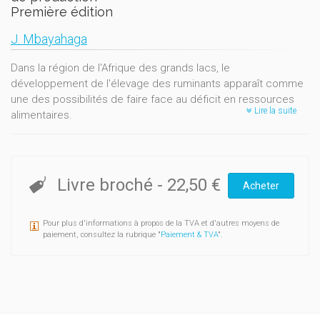
Première édition
J. Mbayahaga
Dans la région de l'Afrique des grands lacs, le
développement de l'élevage des ruminants apparaît comme
une des possibilités de faire face au déficit en ressources
Lire la suite
alimentaires.
Dans cette perspective, l'ouvrage que voici présente un état
détaillé de la situation de l'élevage des moutons et des
chèvres dans ces régions : recensement et répartition des
animaux, performanes de croissance, de reproduction, de
Livre broché
-
22,50 €
Acheter
production laitière, de résistance aux maladies, ressources
fourragères, etc.
Pour plus d'informations à propos de la TVA et d'autres moyens de
La synthèse de ces données constitue indéniablement un
paiement, consultez la rubrique "
Paiement & TVA
".
outil de travail précieux pour tous ceux (agronomes,
vétérinaires…) qui œuvrent au développement de l'agriculture
dans cette région du monde.