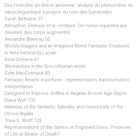
Dire l’indicible en Grèce ancienne : analyse du phénomène du
tabou linguistique à propos du nom des Euménides
Sarah Béthume 27
Xénophon, Deleuze et le centaure. De l’union équestre aux
devenirs des corps augmentés
Alexandre Blaineau 55
World’s Imagery and an Imagined World: Fantastic Creatures
in Vera historia by Lucian
Ilona Gorņeva 67
Werewolves in the Greco-Roman world
Colin MacCormack 83
Fantastic Beasts in pictures : representation, transformation,
interpretation
Designed to Impress: Griffins in Aegean Bronze Age Glyptic
Diana Wolf 103
Mistress of the fantastic: hybridity and monstrosity of the
Πότνια θηρῶν
Thea S. Wolff 123
Representations of the Sphinx on Engraved Gems: Preserver
of Life or Bearer of Death?