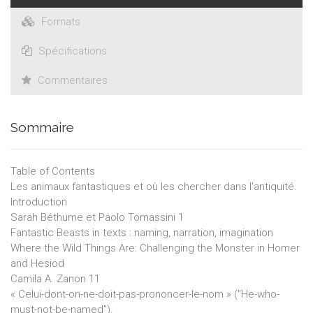
Formats
Spécifications
Commentaires
Sommaire
Table of Contents
Les animaux fantastiques et où les chercher dans l'antiquité.
Introduction
Sarah Béthume et Paolo Tomassini 1
Fantastic Beasts in texts : naming, narration, imagination
Where the Wild Things Are: Challenging the Monster in Homer
and Hesiod
Camila A. Zanon 11
« Celui-dont-on-ne-doit-pas-prononcer-le-nom » ('‘He-who-
must-not-be-named’’).