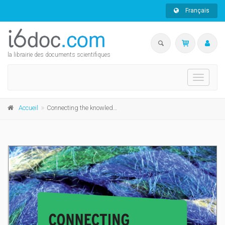
Français
la librairie des documents scientifiques
Toggle
navigati
Accueil
Connecting the knowledge common from projects to sustainable infrastructure