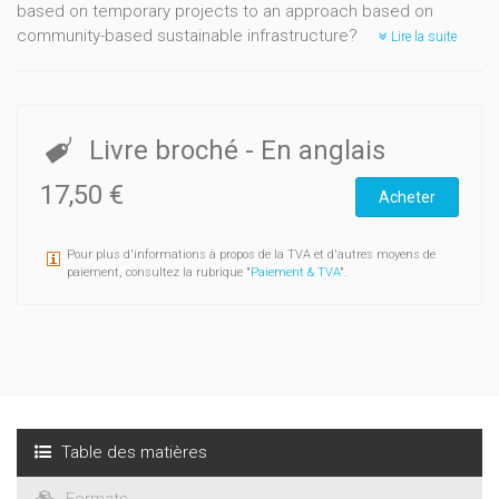
based on temporary projects to an approach based on
community-based sustainable infrastructure?
Lire la suite
Livre broché
- En anglais
17,50 €
Acheter
Pour plus d'informations à propos de la TVA et d'autres moyens de
paiement, consultez la rubrique "
Paiement & TVA
".
Table des matières