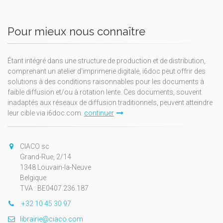
Pour mieux nous connaître
Étant intégré dans une structure de production et de distribution,
comprenant un atelier d'imprimerie digitale, i6doc peut offrir des
solutions à des conditions raisonnables pour les documents à
faible diffusion et/ou à rotation lente. Ces documents, souvent
inadaptés aux réseaux de diffusion traditionnels, peuvent atteindre
leur cible via i6doc.com.
continuer
CIACO sc
Grand-Rue, 2/14
1348 Louvain-la-Neuve
Belgique
TVA : BE0407.236.187
+32 10 45 30 97
librairie@ciaco.com