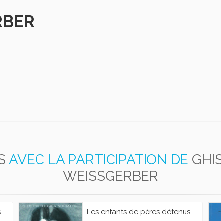
RBER
S
AVEC LA PARTICIPATION DE
GHI
WEISSGERBER
s
Les enfants de pères détenus