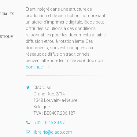
Étant intégré dans une structure de
OCIALES
production et de distribution, comprenant
un atelier d'imprimerie digitale, i6doc peut
offrir des solutions à des conditions
raisonnables pour les documents à faible
ISTIQUE
diffusion et/ou à rotation lente. Ces
documents, souvent inadaptés aux
réseaux de diffusion traditionnels,
peuvent atteindre leur cible via i6doc.com.
continuer
CIACO sc
Grand-Rue, 2/14
1348 Louvain-la-Neuve
Belgique
TVA : BE0407.236.187
+32 10 45 30 97
librairie@ciaco.com