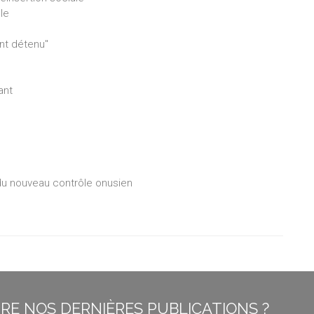
le
ent détenu"
ant
 du nouveau contrôle onusien
E NOS DERNIÈRES PUBLICATIONS ?