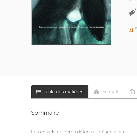
P
Table des matières
Formats
Sommaire
Les enfants de pères détenus : présentation