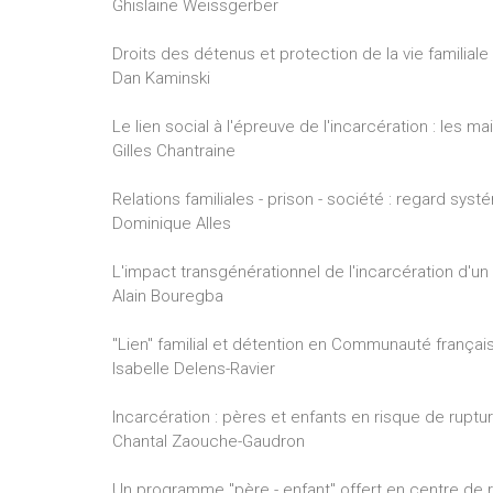
Ghislaine Weissgerber
Droits des détenus et protection de la vie familiale
Dan Kaminski
Le lien social à l'épreuve de l'incarcération : les m
Gilles Chantraine
Relations familiales - prison - société : regard sys
Dominique Alles
L'impact transgénérationnel de l'incarcération d'un
Alain Bouregba
"Lien" familial et détention en Communauté françai
Isabelle Delens-Ravier
Incarcération : pères et enfants en risque de ruptu
Chantal Zaouche-Gaudron
Un programme "père - enfant" offert en centre de r