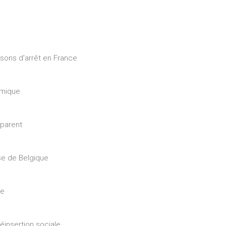
aisons d'arrêt en France
témique
 parent
se de Belgique
re
éinsertion sociale