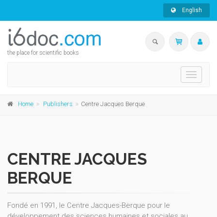
English
the place for scientific books
Toggle
navigati
Home
Publishers
Centre Jacques Berque
CENTRE JACQUES
BERQUE
Fondé en 1991, le Centre Jacques-Berque pour le
développement des sciences humaines et sociales au