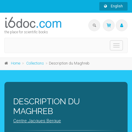
English
the place for scientific books
Toggle
navigati
Home
Collections
Description du Maghreb
DESCRIPTION DU
MAGHREB
Centre Jacques Berque