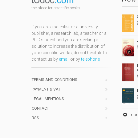
the place for scientific books
If you are a scientist or a university
publisher, a research lab, a teacher or a
Ph.D.student and you are seeking a
solution to increase the distribution of
your scientific works, do not hesitate to
contact us by
email
or by
telephone
TERMS AND CONDITIONS
PAYMENT & VAT
LEGAL MENTIONS
CONTACT
mor
RSS