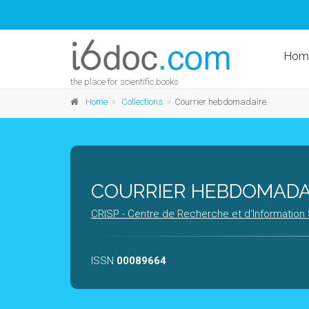
Hom
the place for scientific books
Home
Collections
Courrier hebdomadaire.
COURRIER HEBDOMADA
CRISP - Centre de Recherche et d'Information 
ISSN
00089664