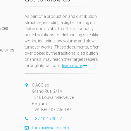
As part of a production and distribution
structure, including a digital printing unit,
NCES
i6doc.com is able to offer reasonably-
priced solutions for distributing scientific
works, including low volume and slow
turnover works. These documents, often
GUISTICS
overlooked by the traditional distribution
channels, may reach their target readers
through i6doc.com.
learn more
N
CIACO sc
Grand-Rue, 2/14
1348 Louvain-la-Neuve
Belgium
TVA: BE0407.236.187
+32 10 45 30 97
librairie@ciaco.com