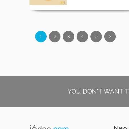
1
2
3
4
5
YOU DON'T WANT T
New 