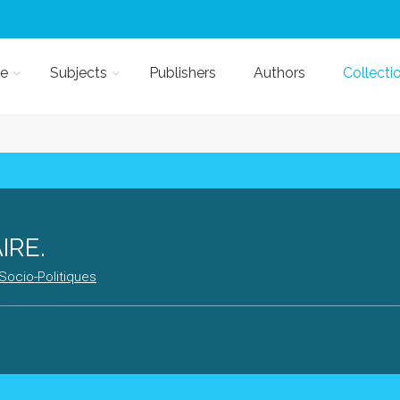
e
Subjects
Publishers
Authors
Collecti
IRE.
Socio-Politiques