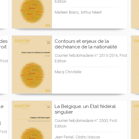
Edition
Marleen Brans, Arthur Meert
 des
Contours et enjeux de la
oit
déchéance de la nationalité
Courrier hebdomadaire n° 2515-2516, First
First
Edition
Macq Christelle
le
La Belgique, un État fédéral
singulier
Courrier hebdomadaire n° 2500, First
l
Edition
irst
Jean Faniel, Cédric Istasse