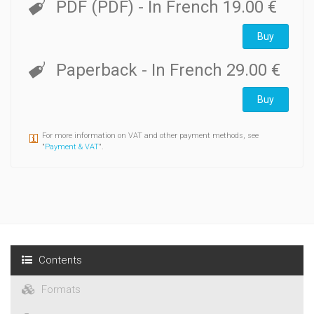
PDF (PDF)
- In French
19.00 €
Buy
Paperback
- In French
29.00 €
Buy
For more information on VAT and other payment methods, see
"
Payment & VAT
".
Contents
Formats