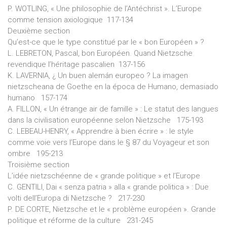
P. WOTLING, « Une philosophie de l’Antéchrist ». L’Europe
comme tension axiologique 117-134
Deuxième section
Qu’est-ce que le type constitué par le « bon Européen » ?
L. LEBRETON, Pascal, bon Européen. Quand Nietzsche
revendique l’héritage pascalien 137-156
K. LAVERNIA, ¿ Un buen alemán europeo ? La imagen
nietzscheana de Goethe en la época de Humano, demasiado
humano 157-174
A. FILLON, « Un étrange air de famille » : Le statut des langues
dans la civilisation européenne selon Nietzsche 175-193
C. LEBEAU-HENRY, « Apprendre à bien écrire » : le style
comme voie vers l’Europe dans le § 87 du Voyageur et son
ombre 195-213
Troisième section
L’idée nietzschéenne de « grande politique » et l’Europe
C. GENTILI, Dai « senza patria » alla « grande politica » : Due
volti dell’Europa di Nietzsche ? 217-230
P. DE CORTE, Nietzsche et le « problème européen ». Grande
politique et réforme de la culture 231-245