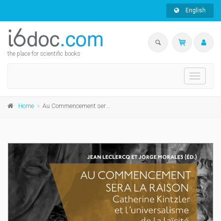
English
the place for scientific books
Toggle
navigati
Home
Au Commencement sera la raison