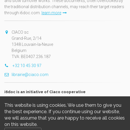
and slow turnover works. These documents, often overlooked by
the traditional distribution channels, may reach their target readers
through i6doc.com.
learn more
CIACO sc
Grand-Rue, 2/14
1348 Louvain-la-Neuve
Belgium
TVA: BE0407.236.187
+32 10 45 30 97
librairie@ciaco.com
i6doc is an initiative of Ciaco cooperative
This website is using cookies. We use them to give you
the best experience. If you continue using our website,
we will assume that you are happy to receive all cookies
on this website.