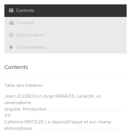
Contents
Formats
Specifications
Commentaries
Contents
Table des matières
Jean LECLERCQ et Jorge MORALES, La laïcité, un
universalisme
singulier. Introduction..................................................................
5-9
Catherine KINTZLER, Le dispositif laïque et son champ
philosophique ...........................................................................