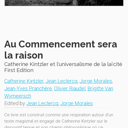
Au Commencement sera
la raison
Catherine Kintzler et l'universalisme de la laïcité
First Edition
Catherine Kintzler
,
Jean Leclercq
,
Jorge Morales
,
Jean-Yves Pranchère
,
Olivier Riaudel
,
Brigitte Van
Wymeersch
Edited by
Jean Leclercq
,
Jorge Morales
Ce livre est construit comme une respiration autour d'un
texte magistral et engagé de Catherine Kintzler sur le
dispositif laïque et son champ philosophique où ce