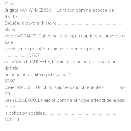
11-34
Brigitte VAN WYMEERSCH, La raison comme espace de
liberté.
Enquête à travers l'histoire ......................................................
35-56
Jorge MORALES, Catherine Kintzler, un esprit des Lumières au
XXIe
siècle. Entre pensée musicale et pensée politique
.................... 57-67
Jean-Yves PRANCHÈRE, La laïcité, principe de séparation
libérale
ou principe d'unité républicaine ? ...........................................
69-92
Olivier RIAUDEL, Un christianisme sans chrétienté ?............ 93-
100
Jean LECLERCQ, La laïcité comme principe effectif de la paix
et de
la cohésion sociales..............................................................
101-111