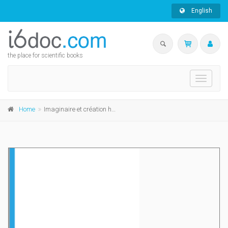
English
the place for scientific books
Toggle
navigati
Home
Imaginaire et création historique