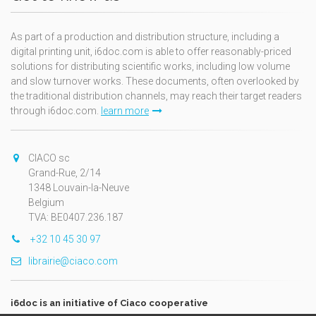
As part of a production and distribution structure, including a
digital printing unit, i6doc.com is able to offer reasonably-priced
solutions for distributing scientific works, including low volume
and slow turnover works. These documents, often overlooked by
the traditional distribution channels, may reach their target readers
through i6doc.com.
learn more
CIACO sc
Grand-Rue, 2/14
1348 Louvain-la-Neuve
Belgium
TVA: BE0407.236.187
+32 10 45 30 97
librairie@ciaco.com
i6doc is an initiative of Ciaco cooperative