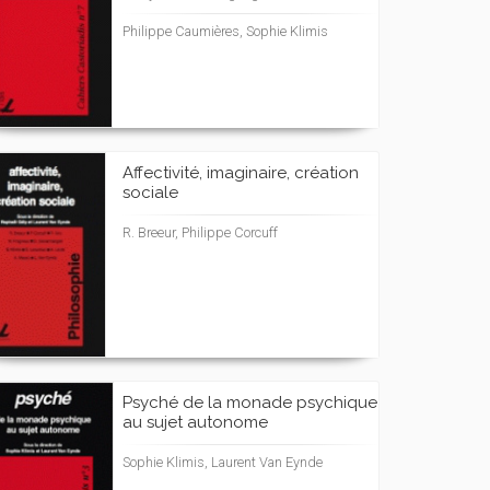
Philippe Caumières, Sophie Klimis
Affectivité, imaginaire, création
sociale
R. Breeur, Philippe Corcuff
Psyché de la monade psychique
au sujet autonome
Sophie Klimis, Laurent Van Eynde