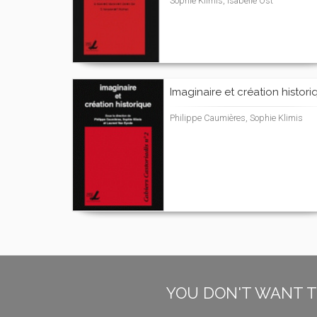
Sophie Klimis, Isabelle Ost
Imaginaire et création histori
Philippe Caumières, Sophie Klimis
YOU DON'T WANT T