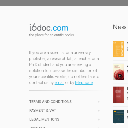
New 
the place for scientific books
If you are a scientist or a university
publisher, a research lab, a teacher or a
Ph.D.student and you are seeking a
solution to increase the distribution of
your scientific works, do not hesitate to
contact us by
email
or by
telephone
TERMS AND CONDITIONS
PAYMENT & VAT
LEGAL MENTIONS