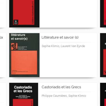
la
Littérature et savoir (s)
Sophie Klimis, Laurent Van Eynde
Castoriadis et les Grecs
t
Philippe Caumières, Sophie Klimis