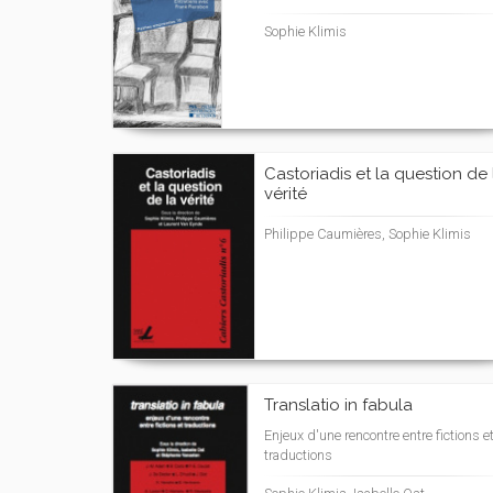
Sophie Klimis
Castoriadis et la question de 
vérité
Philippe Caumières, Sophie Klimis
Translatio in fabula
Enjeux d'une rencontre entre fictions e
traductions