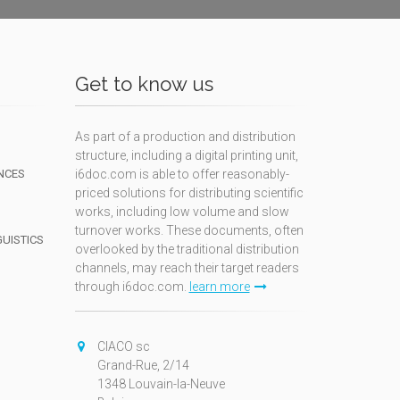
Get to know us
As part of a production and distribution
structure, including a digital printing unit,
NCES
i6doc.com is able to offer reasonably-
priced solutions for distributing scientific
works, including low volume and slow
turnover works. These documents, often
GUISTICS
overlooked by the traditional distribution
channels, may reach their target readers
through i6doc.com.
learn more
N
CIACO sc
Grand-Rue, 2/14
1348 Louvain-la-Neuve