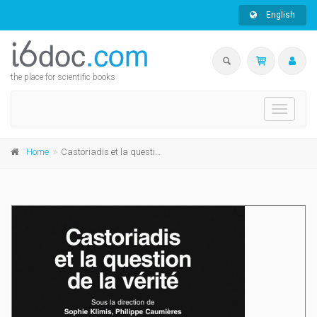
English
the place for scientific books
Toggle
navigati
Home
Castoriadis et la question de la vérité