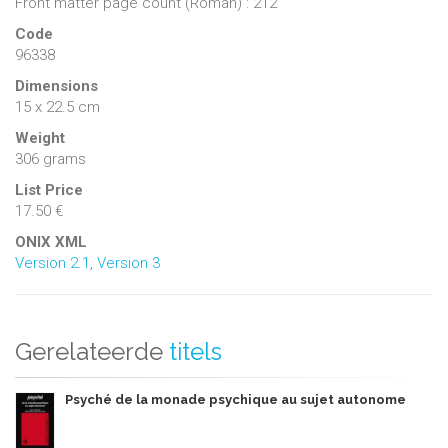
Front matter page count (Roman) : 212
Code
96338
Dimensions
15 x 22.5 cm
Weight
306 grams
List Price
17.50 €
ONIX XML
Version 2.1
,
Version 3
Gerelateerde
titels
Psyché de la monade psychique au sujet autonome