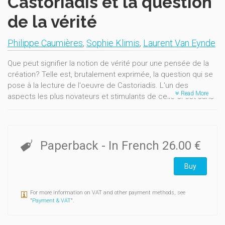
Castoriadis et la question
de la vérité
Philippe Caumières
,
Sophie Klimis
,
Laurent Van Eynde
Que peut signifier la notion de vérité pour une pensée de la
création? Telle est, brutalement exprimée, la question qui se
pose à la lecture de l'oeuvre de Castoriadis. L'un des
Read More
aspects les plus novateurs et stimulants de celle-ci est sans
doute d'avoir montré que la société, toujours auto-instituée,
est à saisir à partir de significations imaginaires qu'elle crée,
et qui la structurent en retour : source de sens, elles
spécifient notamment ce qui est juste et ce qui est injuste,
Paperback
- In French
26.00 €
indiquant par là ce qu'il convient de faire ou non – de telle
sorte que leur légitimité semble hors de tout
Buy
questionnement.
Cette remarque, qui suffit à manifester la possibilité de leur
For more information on VAT and other payment methods, see
mise en cause, souligne que nous vivons dans une société
"
Payment & VAT
".
pour laquelle la vérité se comprend, non comme
reconnaissance d'un ordre particulier ou accueil d'une