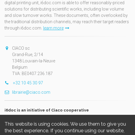
digital printing unit, i6doc.com is able to offer reasonably-priced
solutions for distributing scientific works, including low volume
and slow turnover works. These documents, often overlooked by
the traditional distribution channels, may reach their target readers
through i6doc.com.
learn more
CIACO sc
Grand-Rue, 2/14
1348 Louvain-la-Neuve
Belgium
TVA: BE0407.236.187
+32 10 45 30 97
librairie@ciaco.com
i6doc is an initiative of Ciaco cooperative
This website is using cookies. We use them to give you
the best experience. If you continue using our website,