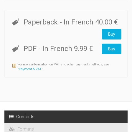
Paperback
- In French
40.00 €
Buy
PDF
- In French
9.99 €
Buy
For more information on VAT and other payment methods, see
"
Payment & VAT
".
Contents
Formats