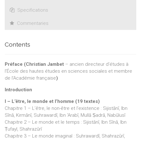
Specifications
Commentaries
Contents
Préface (Christian Jambet
– ancien directeur d'études à
l’École des hautes études en sciences sociales et membre
de l’Académie française
)
Introduction
I – L’être, le monde et l’homme (19 textes)
Chapitre 1 – L’être, le non-être et l’existence : Sijistānī, Ibn
Sīnā, Kirmānī, Suhrawardī, Ibn 'Arabī, Mullā Ṣadrā, Nabūlusī
Chapitre 2 – Le monde et le temps : Sijistānī, Ibn Sīnā, Ibn
Ṭufayl, Shahrazūrī
Chapitre 3 – Le monde imaginal : Suhrawardī, Shahrazūrī,