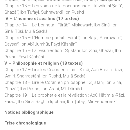
Chapitre 13 – Les voies de la connaissance : Ikhwān al-Ṣafā’,
Ghazālī, Ibn Ṭufayl, Suhrawardī, Ibn Rushd
IV – L’homme et ses fins (17 textes)
Chapitre 14 – Le bonheur : Fārābī, Miskawayh, Ibn Sīnā, Ibn
Sīnā, Ṭūsī, Mullā Ṣadrā
Chapitre 15 – L’Homme parfait : Fārābī, Ibn Bājja, Suhrawardī,
Qaysarī, Ibn Abī Jumhūr, Fayḍ Kāshānī
Chapitre 16 – La résurrection : Sijistānī, Ibn Sīnā, Ghazālī, Ibn
Rushd, Fayḍ Kāshānī
V – Philosophie et religion (18 textes)
Chapitre 17 – Lire les Grecs en Islam : Kindī, Abū Bakr al-Rāzī,
‘Āmirī, Shahrastānī, Ibn Rushd, Mullā Ṣadrā
Chapitre 18 – Lire le Coran en philosophe : Sijistānī, Ibn Sīnā,
Ghazālī, Ibn Rushd, Ibn ‘Arabī, Mīr Dāmād
Chapitre 19 – La prophétie et la révélation : Abū Ḥātim al-Rāzī,
Fārābī, Ibn Sīnā, Raghib Iṣfahānī, Ibn Ṭufayl, Mīr Fendereskī
Notices bibliographique
Frise chronologique