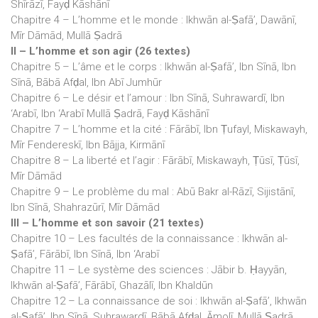
Shīrāzī, Fayḍ Kāshānī
Chapitre 4 – L’homme et le monde : Ikhwān al-Ṣafā’, Dawānī,
Mīr Dāmād, Mullā Ṣadrā
II – L’homme et son agir (26 textes)
Chapitre 5 – L’âme et le corps : Ikhwān al-Ṣafā’, Ibn Sīnā, Ibn
Sīnā, Bābā Afḍal, Ibn Abī Jumhūr
Chapitre 6 – Le désir et l’amour : Ibn Sīnā, Suhrawardī, Ibn
‘Arabī, Ibn ‘Arabī Mullā Ṣadrā, Fayḍ Kāshānī
Chapitre 7 – L’homme et la cité : Fārābī, Ibn Ṭufayl, Miskawayh,
Mīr Fendereskī, Ibn Bājja, Kirmānī
Chapitre 8 – La liberté et l’agir : Fārābī, Miskawayh, Ṭūsī, Ṭūsī,
Mīr Dāmād
Chapitre 9 – Le problème du mal : Abū Bakr al-Rāzī, Sijistānī,
Ibn Sīnā, Shahrazūrī, Mīr Dāmād
III – L’homme et son savoir (21 textes)
Chapitre 10 – Les facultés de la connaissance : Ikhwān al-
Ṣafā’, Fārābī, Ibn Sīnā, Ibn ‘Arabī
Chapitre 11 – Le système des sciences : Jābir b. Ḥayyān,
Ikhwān al-Ṣafā’, Fārābī, Ghazālī, Ibn Khaldūn
Chapitre 12 – La connaissance de soi : Ikhwān al-Ṣafā’, Ikhwān
al-Ṣafā’, Ibn Sīnā, Suhrawardī, Bābā Afḍal, Āmolī, Mullā Ṣadrā