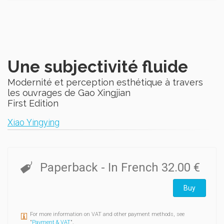
Une subjectivité fluide
Modernité et perception esthétique à travers
les ouvrages de Gao Xingjian
First Edition
Xiao Yingying
Paperback
- In French
32.00 €
Buy
For more information on VAT and other payment methods, see
"
Payment & VAT
".