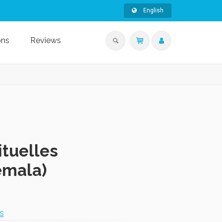
English
ons
Reviews
rituelles
emala)
s