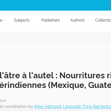
e
Subjects
Publishers
Authors
Collecti
l'âtre à l'autel : Nourritures 
rindiennes (Mexique, Guat
ition
al coordination by
Aline Hémond
,
Leopoldo Trejo Barriento