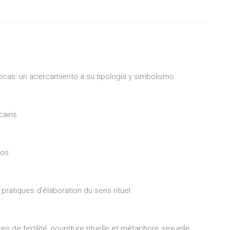
xicas: un acercamiento a su tipología y simbolismo
cains
nos
pratiques d'élaboration du sens rituel
s de fertilité, nourriture rituelle et métaphore sexuelle