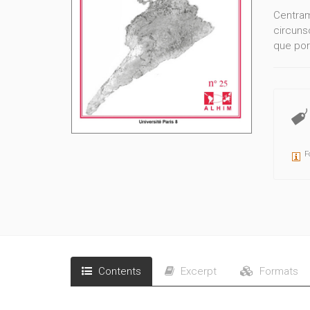
Centram
circuns
que por
F
Contents
Excerpt
Formats