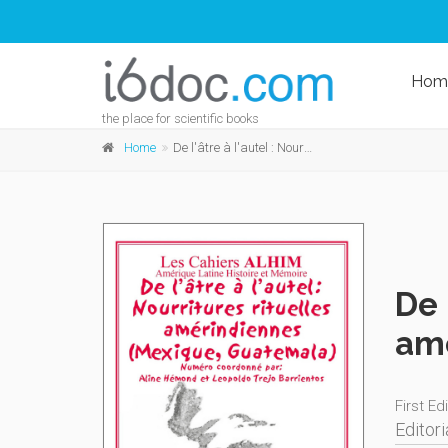
Hom
the place for scientific books
Home
De l'âtre à l'autel : Nourritures rituelles amérindiennes (Mexique, Guatemala)
De 
amé
First Ed
Editori