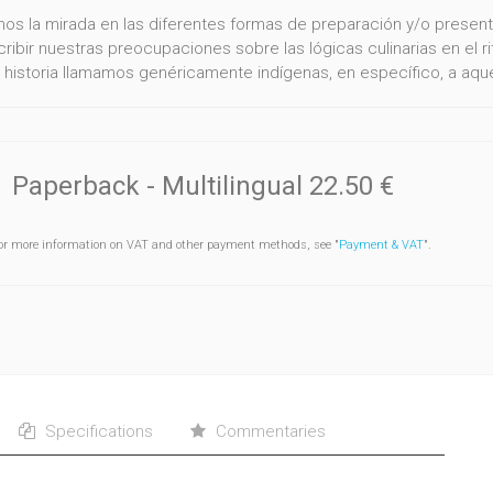
os la mirada en las diferentes formas de preparación y/o presen
cribir nuestras preocupaciones sobre las lógicas culinarias en el r
 historia llamamos genéricamente indígenas, en específico, a aquel
Paperback
- Multilingual
22.50 €
or more information on VAT and other payment methods, see "
Payment & VAT
".
Specifications
Commentaries