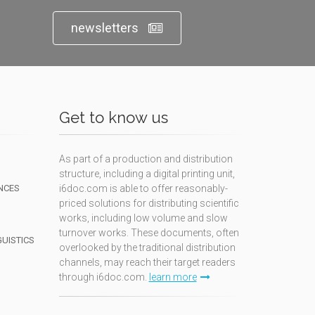
newsletters
Get to know us
As part of a production and distribution
structure, including a digital printing unit,
NCES
i6doc.com is able to offer reasonably-
priced solutions for distributing scientific
works, including low volume and slow
turnover works. These documents, often
GUISTICS
overlooked by the traditional distribution
channels, may reach their target readers
through i6doc.com.
learn more
N