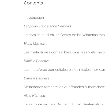
Contents
Introducción
Leopoldo Trejo y Aline Hémond
La comida ritual en las fiestas de las veintenas me
Elena Mazzetto
Les métaphores comestibles dans les rituels mexi
Danièle Dehouve
Las metáforas comestibles en los rituales mexica
Danièle Dehouve
Métaphores temporelles et offrandes alimentaires: 
Aline Hémond
La semaine sainte à Santiago Atitlán, Guatemala. Rite