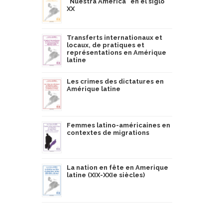
"Nuestra América" en el siglo
XX
Transferts internationaux et
locaux, de pratiques et
représentations en Amérique
latine
Les crimes des dictatures en
Amérique latine
Femmes latino-américaines en
contextes de migrations
La nation en fête en Amerique
latine (XIX-XXIe siècles)