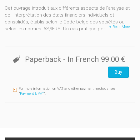
Cet ouvrage introduit aux différents aspects de l'analyse et
de l'interprétation des états financiers individuels et
consolidés, établis selon le Code belge des sociétés ou
Read More
selon les normes IAS/IFRS. Un cas pratique permet d’illustrer
l’ensemble des méthodes d’analyse.
Les auteurs présentent par ailleurs les résultats d’analyses
empiriques des états financiers publiés par les entreprises
en Belgique.
Paperback
- In French
99.00 €
Par son approche progressive et très concrète, ce livre
s'adresse à une large gamme d'utilisateurs d'information
Buy
financière : administrateurs de sociétés, directeurs
financiers, membres de conseils d'entreprise, réviseurs,
For more information on VAT and other payment methods, see
experts comptables, conseils fiscaux, analystes financiers,
"
Payment & VAT
".
analystes de crédit, conseillers d'entreprises, magistrats des
tribunaux de commerce, juristes d'entreprises, etc. ainsi
qu'aux étudiants de l'enseignement supérieur.
En 2 volumes. Coédition Intersentia - Anthemis. Cet ouvrage
est également disponible en néerlandais chez Intersentia.