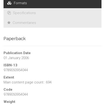
Formats
Specifications
Commentaries
Paperback
Publication Date
01 January 2006
ISBN-13
9789050954044
Extent
Main content page count : 694
Code
9789050954044
Weight