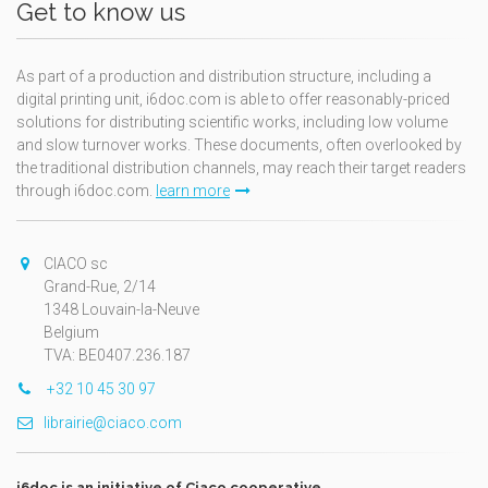
Get to know us
As part of a production and distribution structure, including a
digital printing unit, i6doc.com is able to offer reasonably-priced
solutions for distributing scientific works, including low volume
and slow turnover works. These documents, often overlooked by
the traditional distribution channels, may reach their target readers
through i6doc.com.
learn more
CIACO sc
Grand-Rue, 2/14
1348 Louvain-la-Neuve
Belgium
TVA: BE0407.236.187
+32 10 45 30 97
librairie@ciaco.com
i6doc is an initiative of Ciaco cooperative