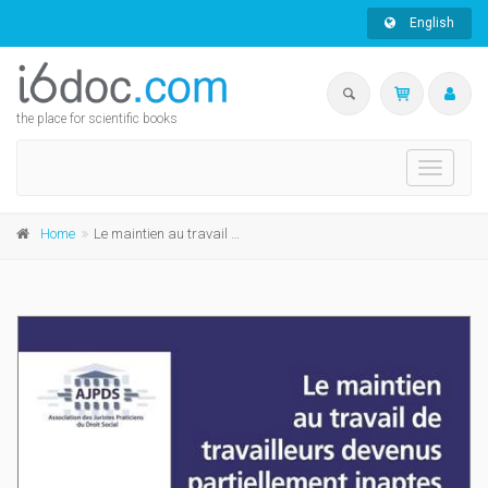
English
the place for scientific books
Toggle
navigati
Home
Le maintien au travail de travailleurs devenus partiellement inaptes