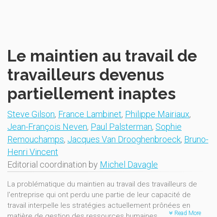
Le maintien au travail de
travailleurs devenus
partiellement inaptes
Steve Gilson
,
France Lambinet
,
Philippe Mairiaux
,
Jean-François Neven
,
Paul Palsterman
,
Sophie
Remouchamps
,
Jacques Van Drooghenbroeck
,
Bruno-
Henri Vincent
Editorial coordination by
Michel Davagle
La problématique du maintien au travail des travailleurs de
l'entreprise qui ont perdu une partie de leur capacité de
travail interpelle les stratégies actuellement prônées en
Read More
matière de gestion des ressources humaines. Actuellement,