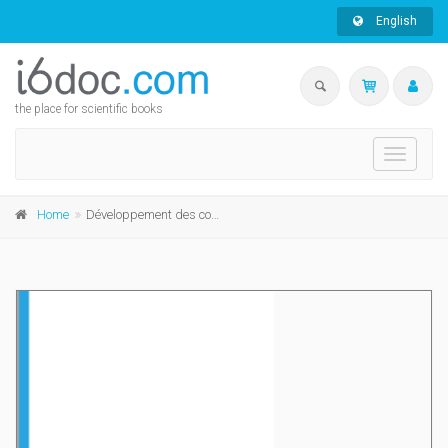
English
the place for scientific books
Toggle
navigati
Home
Développement des compétences, investissement professionnel et bien-être des personnes (Volume 2)