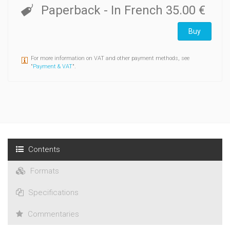
Paperback
- In French
35.00 €
Buy
For more information on VAT and other payment methods, see
"
Payment & VAT
".
Contents
Formats
Specifications
Commentaries