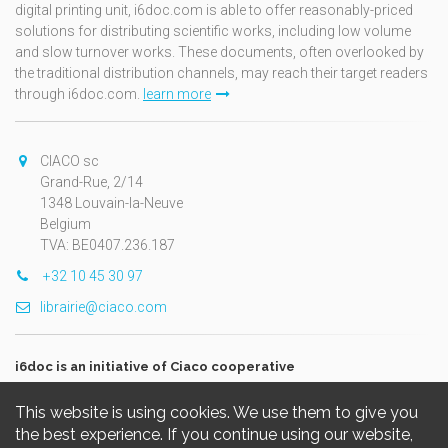
digital printing unit, i6doc.com is able to offer reasonably-priced
solutions for distributing scientific works, including low volume
and slow turnover works. These documents, often overlooked by
the traditional distribution channels, may reach their target readers
through i6doc.com.
learn more
CIACO sc
Grand-Rue, 2/14
1348 Louvain-la-Neuve
Belgium
TVA: BE0407.236.187
+32 10 45 30 97
librairie@ciaco.com
i6doc is an initiative of Ciaco cooperative
This website is using cookies. We use them to give you
the best experience. If you continue using our website,