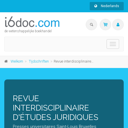
Nederlands
de wetenshappelijke boekhandel
Toggle
navigati
Welkom
Tijdschriften
Revue interdisciplinaire d'études juridiques
REVUE
INTERDISCIPLINAIRE
D'ÉTUDES JURIDIQUES
Presses universitaires Saint-Louis Bruxelles