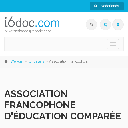
Nederlands
de wetenshappelijke boekhandel
Toggle
navigati
Welkom
Uitgevers
Association francophone d'Éducation comparée
ASSOCIATION
FRANCOPHONE
D'ÉDUCATION COMPARÉE