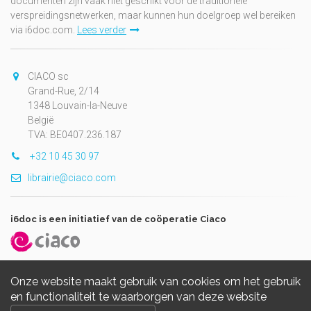
documenten zijn vaak niet geschikt voor de traditionele
verspreidingsnetwerken, maar kunnen hun doelgroep wel bereiken
via i6doc.com.
Lees verder
CIACO sc
Grand-Rue, 2/14
1348 Louvain-la-Neuve
België
TVA: BE0407.236.187
+32 10 45 30 97
librairie@ciaco.com
i6doc is een initiatief van de coöperatie Ciaco
Onze website maakt gebruik van cookies om het gebruik
en functionaliteit te waarborgen van deze website