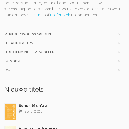
onderzoekscentrum, leraar of onderzoeker bent en uw
wetenschappelijke werken beter wenst te verspreiden, raden we u
aan om ons via
e-mail
of
telefonisch
te contacteren
VERKOOPSVOORWAARDEN
BETALING & BTW
BESCHERMING LEVENSSFEER
CONTACT
RSS
Nieuwe titels
Sonorités n°49
28-jul-2026
Amours contrariées