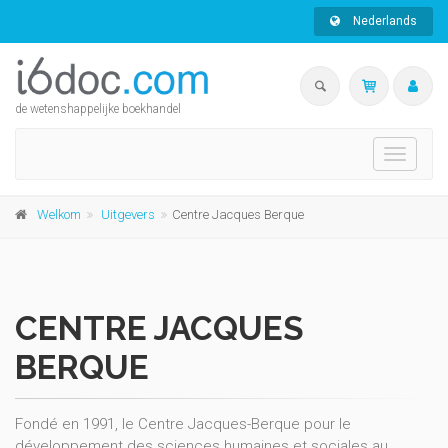
Nederlands
de wetenshappelijke boekhandel
Toggle
navigati
Welkom
Uitgevers
Centre Jacques Berque
CENTRE JACQUES
BERQUE
Fondé en 1991, le Centre Jacques-Berque pour le
développement des sciences humaines et sociales au