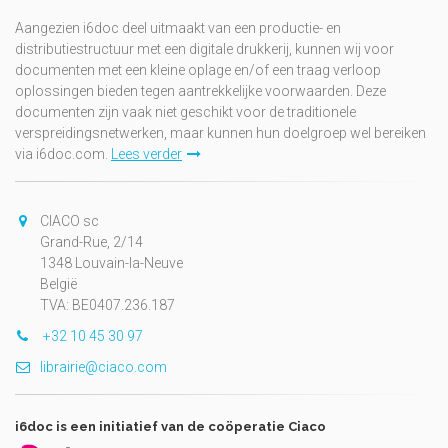
Aangezien i6doc deel uitmaakt van een productie- en
distributiestructuur met een digitale drukkerij, kunnen wij voor
documenten met een kleine oplage en/of een traag verloop
oplossingen bieden tegen aantrekkelijke voorwaarden. Deze
documenten zijn vaak niet geschikt voor de traditionele
verspreidingsnetwerken, maar kunnen hun doelgroep wel bereiken
via i6doc.com.
Lees verder
CIACO sc
Grand-Rue, 2/14
1348 Louvain-la-Neuve
België
TVA: BE0407.236.187
+32 10 45 30 97
librairie@ciaco.com
i6doc is een initiatief van de coöperatie Ciaco