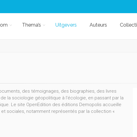
kom
Thema’s
Uitgevers
Auteurs
Collect
ocuments, des témoignages, des biographies, des livres
e la sociologie géopolitique à l'écologie, en passant par la
litique. Le site OpenEdition des éditions Demopolis accueille
t sociales, notamment représentés par la collection «