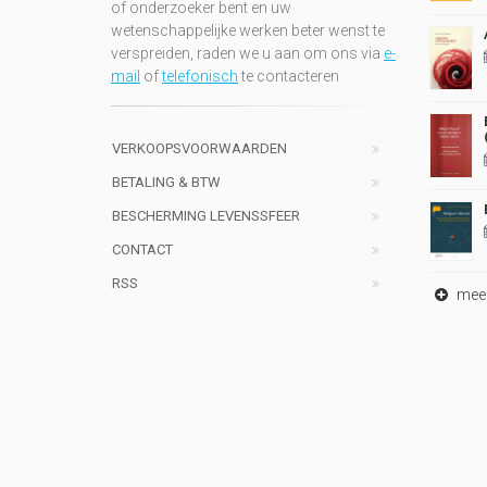
of onderzoeker bent en uw
wetenschappelijke werken beter wenst te
verspreiden, raden we u aan om ons via
e-
mail
of
telefonisch
te contacteren
VERKOOPSVOORWAARDEN
BETALING & BTW
BESCHERMING LEVENSSFEER
CONTACT
RSS
meer 