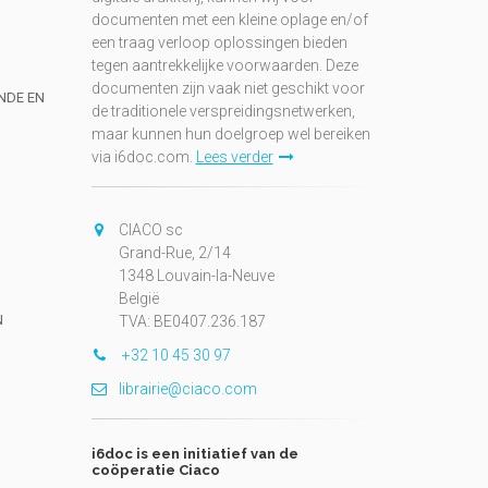
documenten met een kleine oplage en/of
een traag verloop oplossingen bieden
tegen aantrekkelijke voorwaarden. Deze
documenten zijn vaak niet geschikt voor
UNDE EN
de traditionele verspreidingsnetwerken,
maar kunnen hun doelgroep wel bereiken
via i6doc.com.
Lees verder
CIACO sc
Grand-Rue, 2/14
1348 Louvain-la-Neuve
België
N
TVA: BE0407.236.187
+32 10 45 30 97
librairie@ciaco.com
i6doc is een initiatief van de
coöperatie Ciaco