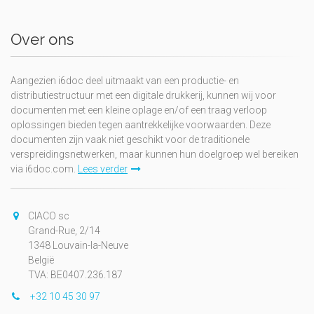
Over ons
Aangezien i6doc deel uitmaakt van een productie- en
distributiestructuur met een digitale drukkerij, kunnen wij voor
documenten met een kleine oplage en/of een traag verloop
oplossingen bieden tegen aantrekkelijke voorwaarden. Deze
documenten zijn vaak niet geschikt voor de traditionele
verspreidingsnetwerken, maar kunnen hun doelgroep wel bereiken
via i6doc.com.
Lees verder
CIACO sc
Grand-Rue, 2/14
1348 Louvain-la-Neuve
België
TVA: BE0407.236.187
+32 10 45 30 97