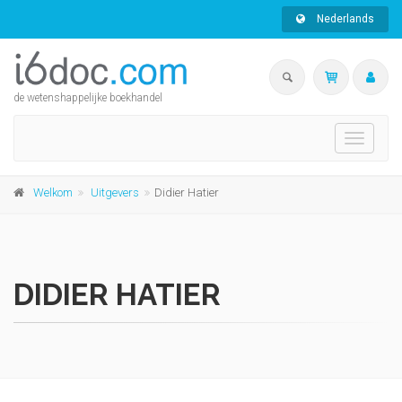
Nederlands
de wetenshappelijke boekhandel
Toggle
navigati
Welkom
Uitgevers
Didier Hatier
DIDIER HATIER