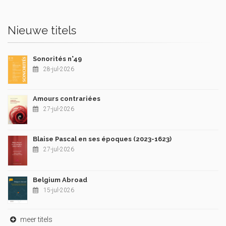
Nieuwe titels
Sonorités n°49
28-jul-2026
Amours contrariées
27-jul-2026
Blaise Pascal en ses époques (2023-1623)
27-jul-2026
Belgium Abroad
15-jul-2026
meer titels