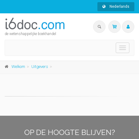
Nederlands
de wetenshappelijke boekhandel
Toggle
navigati
Welkom
Uitgevers
OP DE HOOGTE BLIJVEN?