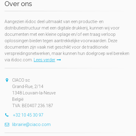
Over ons
Aangezien i6doc deel uitmaakt van een productie- en
distributiestructuur met een digitale drukkerij, kunnen wij voor
documenten met een kleine oplage en/of een traag verloop
oplossingen bieden tegen aantrekkelijke voorwaarden. Deze
documenten zijn vaak niet geschikt voor de traditionele
verspreidingsnetwerken, maar kunnen hun doelgroep wel bereiken
via i6doc.com.
Lees verder
CIACO sc
Grand-Rue, 2/14
1348 Louvain-la-Neuve
België
TVA: BE0407.236.187
+32 10 45 30 97
librairie@ciaco.com