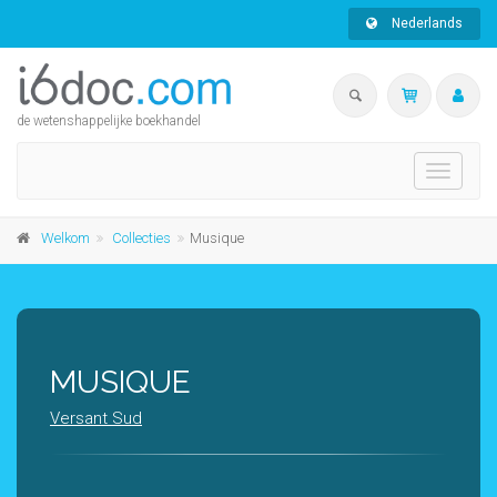
Nederlands
de wetenshappelijke boekhandel
Toggle
navigati
Welkom
Collecties
Musique
MUSIQUE
Versant Sud